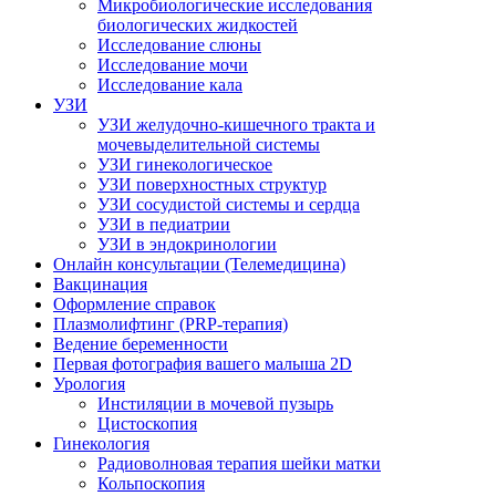
Микробиологические исследования
биологических жидкостей
Исследование слюны
Исследование мочи
Исследование кала
УЗИ
УЗИ желудочно-кишечного тракта и
мочевыделительной системы
УЗИ гинекологическое
УЗИ поверхностных структур
УЗИ сосудистой системы и сердца
УЗИ в педиатрии
УЗИ в эндокринологии
Онлайн консультации (Телемедицина)
Вакцинация
Оформление справок
Плазмолифтинг (PRP-терапия)
Ведение беременности
Первая фотография вашего малыша 2D
Урология
Инстиляции в мочевой пузырь
Цистоскопия
Гинекология
Радиоволновая терапия шейки матки
Кольпоскопия