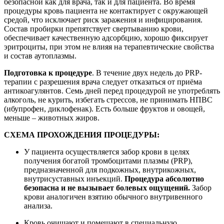
безопасной как для врача, так и для пациента. Во время
процедуры кровь пациента не контактирует с окружающей
средой, что исключает риск заражения и инфицирования.
Состав пробирки препятствует свертыванию крови,
обеспечивает качественную адсорбцию, хорошо фиксирует
эритроциты, при этом не влияя на терапевтические свойства
и состав аутоплазмы.
Подготовка к процедуре
. В течение двух недель до PRP-
терапии с разрешения врача следует отказаться от приёма
антикоагулянтов. Семь дней перед процедурой не употреблять
алкоголь, не курить, избегать стрессов, не принимать НПВС
(ибупрофен, диклофенак). Есть больше фруктов и овощей,
меньше – животных жиров.
СХЕМА ПРОХОЖДЕНИЯ ПРОЦЕДУРЫ:
У пациента осуществляется забор крови в целях
получения богатой тромбоцитами плазмы (PRP),
предназначенной для подкожных, внутрикожных,
внутрисуставных инъекций.
Процедура абсолютно
безопасна и не вызывает болевых ощущений.
Забор
крови аналогичен взятию обычного внутривенного
анализа.
Кровь очищают и помещают в специальную