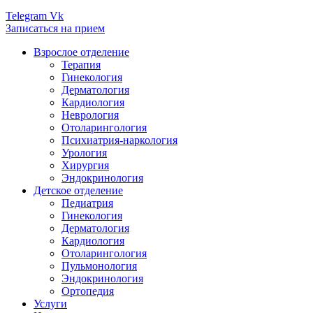
Telegram
Vk
Записаться на прием
Взрослое отделение
Терапия
Гинекология
Дерматология
Кардиология
Неврология
Отоларингология
Психиатрия-наркология
Урология
Хирургия
Эндокринология
Детское отделение
Педиатрия
Гинекология
Дерматология
Кардиология
Отоларингология
Пульмонология
Эндокринология
Ортопедия
Услуги