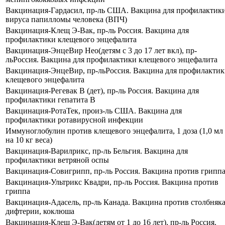
Вакцинация-Гардасил, пр-ль США. Вакцина для профилактик
вируса папилломы человека (ВПЧ)
Вакцинация-Клещ Э-Вак, пр-ль Россия. Вакцина для
профилактики клещевого энцефалита
Вакцинация-ЭнцеВир Нео(детям с 3 до 17 лет вкл), пр-
льРоссия. Вакцина для профилактики клещевого энцефалита
Вакцинация-ЭнцеВир, пр-льРоссия. Вакцина для профилакти
клещевого энцефалита
Вакцинация-Регевак В (дет), пр-ль Россия. Вакцина для
профилактики гепатита В
Вакцинация-РотаТек, произ-ль США. Вакцина для
профилактики ротавирусной инфекции
Иммуноглобулин против клещевого энцефалита, 1 доза (1,0 мл
на 10 кг веса)
Вакцинация-Варилрикс, пр-ль Бельгия. Вакцина для
профилактики ветряной оспы
Вакцинация-Совигрипп, пр-ль Россия. Вакцина против грипп
Вакцинация-Ультрикс Квадри, пр-ль Россия. Вакцина против
гриппа
Вакцинация-Адасель, пр-ль Канада. Вакцина против столбняка
дифтерии, коклюша
Вакцинация-Клещ Э-Вак(детям от 1 до 16 лет), пр-ль Россия.