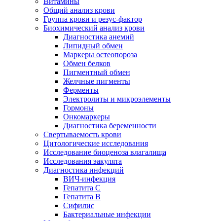
Витамины
Общий анализ крови
Группа крови и резус-фактор
Биохимический анализ крови
Диагностика анемий
Липидный обмен
Маркеры остеопороза
Обмен белков
Пигментный обмен
Желчные пигменты
Ферменты
Электролиты и микроэлементы
Гормоны
Онкомаркеры
Диагностика беременности
Свертываемость крови
Цитологические исследования
Исследование биоценоза влагалища
Исследования эакулята
Диагностика инфекций
ВИЧ-инфекция
Гепатита С
Гепатита В
Сифилис
Бактериальные инфекции