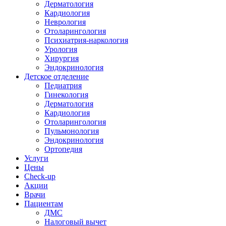
Дерматология
Кардиология
Неврология
Отоларингология
Психиатрия-наркология
Урология
Хирургия
Эндокринология
Детское отделение
Педиатрия
Гинекология
Дерматология
Кардиология
Отоларингология
Пульмонология
Эндокринология
Ортопедия
Услуги
Цены
Check-up
Акции
Врачи
Пациентам
ДМС
Налоговый вычет