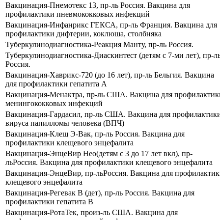
Вакцинация-Пнемотекс 13, пр-ль Россия. Вакцина для
профилактики пневмококковых инфекций
Вакцинация-Инфанрикс ГЕКСА, пр-ль Франция. Вакцина для
профилактики дифтерии, коклюша, столбняка
Туберкулинодиагностика-Реакция Манту, пр-ль Россия.
Туберкулинодиагностика-Диаскинтест (детям с 7-ми лет), пр-л
Россия.
Вакцинация-Хаврикс-720 (до 16 лет), пр-ль Бельгия. Вакцина
для профилактики гепатита А
Вакцинация-Менактра, пр-ль США. Вакцина для профилактик
менингококковых инфекций
Вакцинация-Гардасил, пр-ль США. Вакцина для профилактик
вируса папилломы человека (ВПЧ)
Вакцинация-Клещ Э-Вак, пр-ль Россия. Вакцина для
профилактики клещевого энцефалита
Вакцинация-ЭнцеВир Нео(детям с 3 до 17 лет вкл), пр-
льРоссия. Вакцина для профилактики клещевого энцефалита
Вакцинация-ЭнцеВир, пр-льРоссия. Вакцина для профилакти
клещевого энцефалита
Вакцинация-Регевак В (дет), пр-ль Россия. Вакцина для
профилактики гепатита В
Вакцинация-РотаТек, произ-ль США. Вакцина для