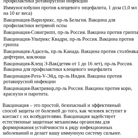
профилактики ротавирусной инфекции
Иммуноглобулин против клещевого энцефалита, 1 доза (1,0 мл
на 10 кг веса)
Вакцинация-Варилрикс, пр-ль Бельгия. Вакцина для
профилактики ветряной оспы
Вакцинация-Совигрипп, пр-ль Россия. Вакцина против грипп
Вакцинация-Ультрикс Квадри, пр-ль Россия. Вакцина против
гриппа
Вакцинация-Адасель, пр-ль Канада. Вакцина против столбняка
дифтерии, коклюша
Вакцинация-Клещ Э-Вак(детям от 1 до 16 лет), пр-ль Россия.
Вакцина для профилактики клещевого энцефалита
Вакцинация-Рота-V-Эйд, пр-ль Индия. Вакцина против
ротавирусной инфекции
Вакцинация-Вактривир,пр-ль Россия. Вакцина против кори,
краснухи и паротита.
Вакцинация – это простой, безопасный и эффективный
способ защиты от болезней до того, как человек вступит в
контакт с их возбудителями. Вакцинация задействует
естественные защитные механизмы организма для
формирования устойчивости к ряду инфекционных
заболеваний и делает вашу иммунную систему сильнее.