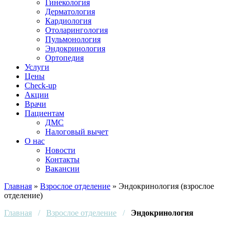
Гинекология
Дерматология
Кардиология
Отоларингология
Пульмонология
Эндокринология
Ортопедия
Услуги
Цены
Check-up
Акции
Врачи
Пациентам
ДМС
Налоговый вычет
О нас
Новости
Контакты
Вакансии
Главная
»
Взрослое отделение
»
Эндокринология (взрослое
отделение)
Главная
/
Взрослое отделение
/
Эндокринология