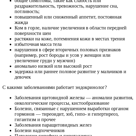
общие симптомы, такие как слабость или
раздражительность, тревожность, нарушение сна,
потливость;
повышенный или сниженный аппетит, постоянная
жажда
Ком в горле, наличие увеличения в области передней
поверхности шеи
растяжки на коже, потемнения кожи в местах трения
избыточная масса тела
нарушения в сфере вторичных половых признаков
(например, рост бороды и усов у женщин или
увеличение груди у мужчин)
аномально низкий или высокий рост
задержка или раннее половое развитие у мальчиков и
девочек
С какими заболеваниями работает эндокринолог?
Заболевания щитовидной железы — аномалии развития,
онкологические процессы, кистообразование
Болезни, связанные с нарушением выработки органом
гормонов — тиреоидит, зоб, гипо- и гипертиреоз,
гигантизм и прочее
Заболевания паращитовидных желез
Болезни надпочечников
Патологии гипофиза и гипоталамуса