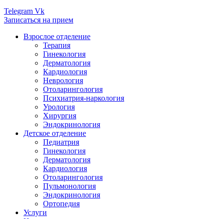
Telegram
Vk
Записаться на прием
Взрослое отделение
Терапия
Гинекология
Дерматология
Кардиология
Неврология
Отоларингология
Психиатрия-наркология
Урология
Хирургия
Эндокринология
Детское отделение
Педиатрия
Гинекология
Дерматология
Кардиология
Отоларингология
Пульмонология
Эндокринология
Ортопедия
Услуги