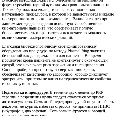
В основе методики лежит использование инъекционной
формы тромбоцитарной аутоплазмы крови самого пациента.
Таким образом, плазмолифтинг является полностью
натуральной процедурой, в которой не задействуются никакие
посторонние химические компоненты. Важно и то, что при
данном методе для введения используются собственные
биоматериалы пациента, что обеспечивает полную
биосовместимость и практически исключает возможность
возникновения аллергических реакций.
Благодаря биотехнологичному сертифицированному
оборудованию процедура по методу Plasmolifting является
безопасной как для врача, так и для пациента. Во время
процедуры кровь пациента не контактирует с окружающей
средой, что исключает риск заражения и инфицирования.
Состав пробирки препятствует свертыванию крови,
обеспечивает качественную адсорбцию, хорошо фиксирует
эритроциты, при этом не влияя на терапевтические свойства
и состав аутоплазмы.
Подготовка к процедуре
. В течение двух недель до PRP-
терапии с разрешения врача следует отказаться от приёма
антикоагулянтов. Семь дней перед процедурой не употреблять
алкоголь, не курить, избегать стрессов, не принимать НПВС
(ибупрофен, диклофенак). Есть больше фруктов и овощей,
меньше – животных жиров.