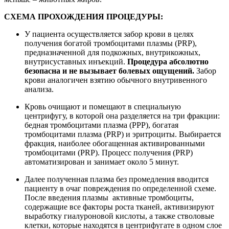
СХЕМА ПРОХОЖДЕНИЯ ПРОЦЕДУРЫ:
У пациента осуществляется забор крови в целях
получения богатой тромбоцитами плазмы (PRP),
предназначенной для подкожных, внутрикожных,
внутрисуставных инъекций.
Процедура абсолютно
безопасна и не вызывает болевых ощущений.
Забор
крови аналогичен взятию обычного внутривенного
анализа.
Кровь очищают и помещают в специальную
центрифугу, в которой она разделяется на три фракции:
бедная тромбоцитами плазма (PPP), богатая
тромбоцитами плазма (PRP) и эритроциты. Выбирается
фракция, наиболее обогащенная активированными
тромбоцитами (PRP). Процесс получения (PRP)
автоматизирован и занимает около 5 минут.
Далее полученная плазма без промедления вводится
пациенту в очаг повреждения по определенной схеме.
После введения плазмы активные тромбоциты,
содержащие все факторы роста тканей, активизируют
выработку гиалуроновой кислоты, а также стволовые
клетки, которые находятся в центрифугате в одном слое