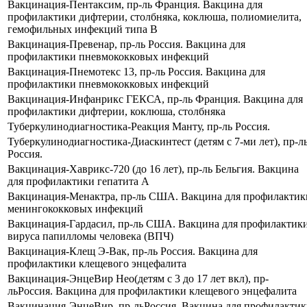
Вакцинация-Пентаксим, пр-ль Франция. Вакцина для
профилактики дифтерии, столбняка, коклюша, полиомиелита,
гемофильных инфекций типа В
Вакцинация-Превенар, пр-ль Россия. Вакцина для
профилактики пневмококковых инфекций
Вакцинация-Пнемотекс 13, пр-ль Россия. Вакцина для
профилактики пневмококковых инфекций
Вакцинация-Инфанрикс ГЕКСА, пр-ль Франция. Вакцина для
профилактики дифтерии, коклюша, столбняка
Туберкулинодиагностика-Реакция Манту, пр-ль Россия.
Туберкулинодиагностика-Диаскинтест (детям с 7-ми лет), пр-л
Россия.
Вакцинация-Хаврикс-720 (до 16 лет), пр-ль Бельгия. Вакцина
для профилактики гепатита А
Вакцинация-Менактра, пр-ль США. Вакцина для профилактик
менингококковых инфекций
Вакцинация-Гардасил, пр-ль США. Вакцина для профилактик
вируса папилломы человека (ВПЧ)
Вакцинация-Клещ Э-Вак, пр-ль Россия. Вакцина для
профилактики клещевого энцефалита
Вакцинация-ЭнцеВир Нео(детям с 3 до 17 лет вкл), пр-
льРоссия. Вакцина для профилактики клещевого энцефалита
Вакцинация-ЭнцеВир, пр-льРоссия. Вакцина для профилакти