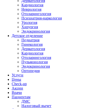
Дерматология
Кардиология
Неврология
Отоларингология
Психиатрия-наркология
Урология
Хирургия
Эндокринология
Детское отделение
Педиатрия
Гинекология
Дерматология
Кардиология
Отоларингология
Пульмонология
Эндокринология
Ортопедия
Услуги
Цены
Check-up
Акции
Врачи
Пациентам
ДМС
Налоговый вычет