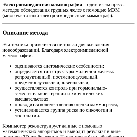
Электроимпедансная маммография
– один из экспресс-
методов обследования грудных желез с помощью МЭМ
(многочастотный электроимпедансный маммограф).
Описание метода
Эта техника применяется не только для выявления
новообразований. Благодаря электроимпедансной
маммографии:
оцениваются анатомические особенности;
определяется тип структуры молочной железы:
репродуктивный, постменопаузальный,
предменопаузальный, ювенальный;
осуществляется контроль при гормонально-
заместительной терапии и хирургических
вмешательствах;
проводится количественная оценка маммограмм;
устанавливается группа риска по онкологии и
мастопатии.
Компьютер реконструирует данные с помощью
математических алгоритмов и выводит результат в виде
цветного 3D-изображения. Итоги могут быть обработаны