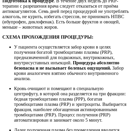
Подготовка к процедуре
. В течение двух недель до PRP-
терапии с разрешения врача следует отказаться от приёма
антикоагулянтов. Семь дней перед процедурой не употреблять
алкоголь, не курить, избегать стрессов, не принимать НПВС
(ибупрофен, диклофенак). Есть больше фруктов и овощей,
меньше – животных жиров.
СХЕМА ПРОХОЖДЕНИЯ ПРОЦЕДУРЫ:
У пациента осуществляется забор крови в целях
получения богатой тромбоцитами плазмы (PRP),
предназначенной для подкожных, внутрикожных,
внутрисуставных инъекций.
Процедура абсолютно
безопасна и не вызывает болевых ощущений.
Забор
крови аналогичен взятию обычного внутривенного
анализа.
Кровь очищают и помещают в специальную
центрифугу, в которой она разделяется на три фракции:
бедная тромбоцитами плазма (PPP), богатая
тромбоцитами плазма (PRP) и эритроциты. Выбирается
фракция, наиболее обогащенная активированными
тромбоцитами (PRP). Процесс получения (PRP)
автоматизирован и занимает около 5 минут.
Далее полученная плазма без промедления вводится