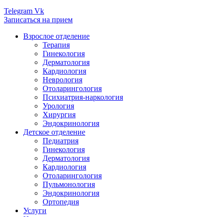
Telegram
Vk
Записаться на прием
Взрослое отделение
Терапия
Гинекология
Дерматология
Кардиология
Неврология
Отоларингология
Психиатрия-наркология
Урология
Хирургия
Эндокринология
Детское отделение
Педиатрия
Гинекология
Дерматология
Кардиология
Отоларингология
Пульмонология
Эндокринология
Ортопедия
Услуги