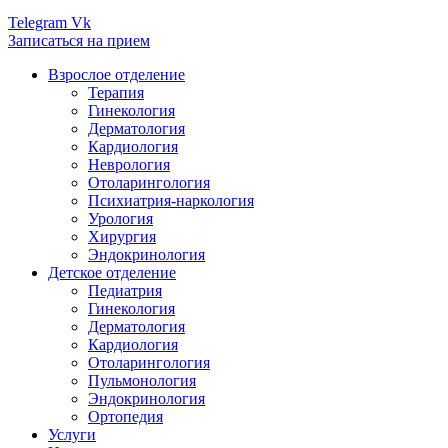
Telegram
Vk
Записаться на прием
Взрослое отделение
Терапия
Гинекология
Дерматология
Кардиология
Неврология
Отоларингология
Психиатрия-наркология
Урология
Хирургия
Эндокринология
Детское отделение
Педиатрия
Гинекология
Дерматология
Кардиология
Отоларингология
Пульмонология
Эндокринология
Ортопедия
Услуги