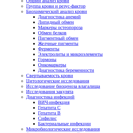
Общий анализ крови
Группа крови и резус-фактор
Биохимический анализ крови
Диагностика анемий
Липидный обмен
Маркеры остеопороза
Обмен белков
Пигментный обмен
Желчные пигменты
Ферменты
Электролиты и микроэлементы
Гормоны
Онкомаркеры
Диагностика беременности
Свертываемость крови
Цитологические исследования
Исследование биоценоза влагалища
Исследования эакулята
Диагностика инфекций
ВИЧ-инфекция
Гепатита С
Гепатита В
Сифилис
Бактериальные инфекции
Микробиологические исследования