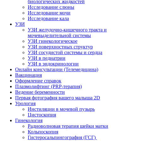
биологических жидкостей
Исследование слюны
Исследование мочи
Исследование кала
УЗИ
УЗИ желудочно-кишечного тракта и
мочевыделительной системы
УЗИ гинекологическое
УЗИ поверхностных структур
УЗИ сосудистой системы и сердца
УЗИ в педиатрии
УЗИ в эндокринологии
Онлайн консультации (Телемедицина)
Вакцинация
Оформление справок
Плазмолифтинг (PRP-терапия)
Ведение беременности
Первая фотография вашего малыша 2D
Урология
Инстиляции в мочевой пузырь
Цистоскопия
Гинекология
Радиоволновая терапия шейки матки
Кольпоскопия
Гистеросальпингография (ГСГ)