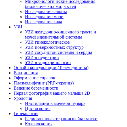
Микробиологические исследования
биологических жидкостей
Исследование слюны
Исследование мочи
Исследование кала
УЗИ
УЗИ желудочно-кишечного тракта и
мочевыделительной системы
УЗИ гинекологическое
УЗИ поверхностных структур
УЗИ сосудистой системы и сердца
УЗИ в педиатрии
УЗИ в эндокринологии
Онлайн консультации (Телемедицина)
Вакцинация
Оформление справок
Плазмолифтинг (PRP-терапия)
Ведение беременности
Первая фотография вашего малыша 2D
Урология
Инстиляции в мочевой пузырь
Цистоскопия
Гинекология
Радиоволновая терапия шейки матки
Кольпоскопия