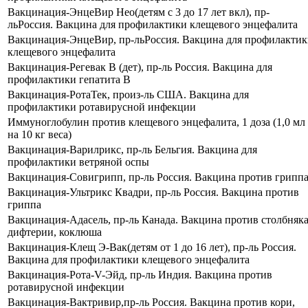
Вакцинация-ЭнцеВир Нео(детям с 3 до 17 лет вкл), пр-
льРоссия. Вакцина для профилактики клещевого энцефалита
Вакцинация-ЭнцеВир, пр-льРоссия. Вакцина для профилакти
клещевого энцефалита
Вакцинация-Регевак В (дет), пр-ль Россия. Вакцина для
профилактики гепатита В
Вакцинация-РотаТек, произ-ль США. Вакцина для
профилактики ротавирусной инфекции
Иммуноглобулин против клещевого энцефалита, 1 доза (1,0 мл
на 10 кг веса)
Вакцинация-Варилрикс, пр-ль Бельгия. Вакцина для
профилактики ветряной оспы
Вакцинация-Совигрипп, пр-ль Россия. Вакцина против грипп
Вакцинация-Ультрикс Квадри, пр-ль Россия. Вакцина против
гриппа
Вакцинация-Адасель, пр-ль Канада. Вакцина против столбняка
дифтерии, коклюша
Вакцинация-Клещ Э-Вак(детям от 1 до 16 лет), пр-ль Россия.
Вакцина для профилактики клещевого энцефалита
Вакцинация-Рота-V-Эйд, пр-ль Индия. Вакцина против
ротавирусной инфекции
Вакцинация-Вактривир,пр-ль Россия. Вакцина против кори,