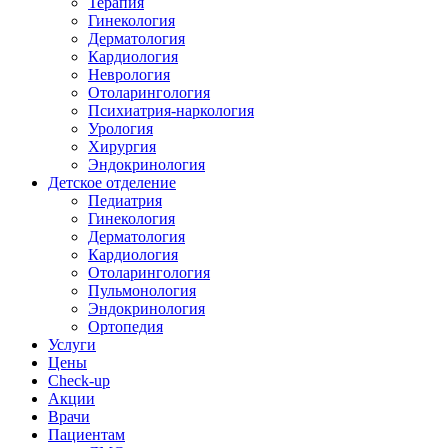
Терапия
Гинекология
Дерматология
Кардиология
Неврология
Отоларингология
Психиатрия-наркология
Урология
Хирургия
Эндокринология
Детское отделение
Педиатрия
Гинекология
Дерматология
Кардиология
Отоларингология
Пульмонология
Эндокринология
Ортопедия
Услуги
Цены
Check-up
Акции
Врачи
Пациентам