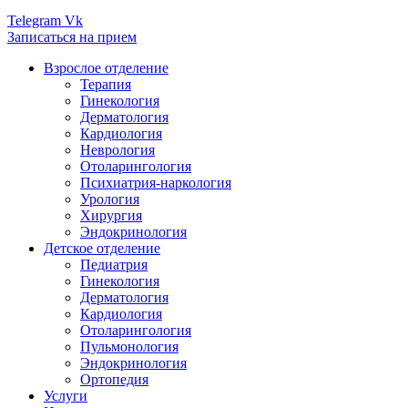
Telegram
Vk
Записаться на прием
Взрослое отделение
Терапия
Гинекология
Дерматология
Кардиология
Неврология
Отоларингология
Психиатрия-наркология
Урология
Хирургия
Эндокринология
Детское отделение
Педиатрия
Гинекология
Дерматология
Кардиология
Отоларингология
Пульмонология
Эндокринология
Ортопедия
Услуги