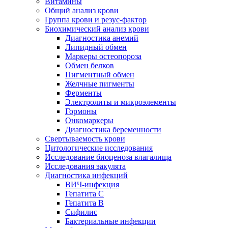
Витамины
Общий анализ крови
Группа крови и резус-фактор
Биохимический анализ крови
Диагностика анемий
Липидный обмен
Маркеры остеопороза
Обмен белков
Пигментный обмен
Желчные пигменты
Ферменты
Электролиты и микроэлементы
Гормоны
Онкомаркеры
Диагностика беременности
Свертываемость крови
Цитологические исследования
Исследование биоценоза влагалища
Исследования эакулята
Диагностика инфекций
ВИЧ-инфекция
Гепатита С
Гепатита В
Сифилис
Бактериальные инфекции