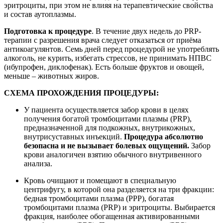
эритроциты, при этом не влияя на терапевтические свойства
и состав аутоплазмы.
Подготовка к процедуре
. В течение двух недель до PRP-
терапии с разрешения врача следует отказаться от приёма
антикоагулянтов. Семь дней перед процедурой не употреблять
алкоголь, не курить, избегать стрессов, не принимать НПВС
(ибупрофен, диклофенак). Есть больше фруктов и овощей,
меньше – животных жиров.
СХЕМА ПРОХОЖДЕНИЯ ПРОЦЕДУРЫ:
У пациента осуществляется забор крови в целях
получения богатой тромбоцитами плазмы (PRP),
предназначенной для подкожных, внутрикожных,
внутрисуставных инъекций.
Процедура абсолютно
безопасна и не вызывает болевых ощущений.
Забор
крови аналогичен взятию обычного внутривенного
анализа.
Кровь очищают и помещают в специальную
центрифугу, в которой она разделяется на три фракции:
бедная тромбоцитами плазма (PPP), богатая
тромбоцитами плазма (PRP) и эритроциты. Выбирается
фракция, наиболее обогащенная активированными