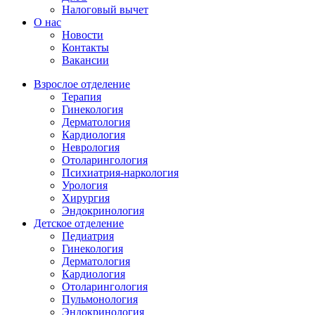
Налоговый вычет
О нас
Новости
Контакты
Вакансии
Взрослое отделение
Терапия
Гинекология
Дерматология
Кардиология
Неврология
Отоларингология
Психиатрия-наркология
Урология
Хирургия
Эндокринология
Детское отделение
Педиатрия
Гинекология
Дерматология
Кардиология
Отоларингология
Пульмонология
Эндокринология