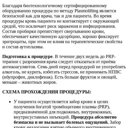
Благодаря биотехнологичному сертифицированному
оборудованию процедура по методу Plasmolifting является
безопасной как для врача, так и для пациента. Во время
процедуры кровь пациента не контактирует с окружающей
средой, что исключает риск заражения и инфицирования.
Состав пробирки препятствует свертыванию крови,
обеспечивает качественную адсорбцию, хорошо фиксирует
эритроциты, при этом не влияя на терапевтические свойства
и состав аутоплазмы.
Подготовка к процедуре
. В течение двух недель до PRP-
терапии с разрешения врача следует отказаться от приёма
антикоагулянтов. Семь дней перед процедурой не употреблять
алкоголь, не курить, избегать стрессов, не принимать НПВС
(ибупрофен, диклофенак). Есть больше фруктов и овощей,
меньше – животных жиров.
СХЕМА ПРОХОЖДЕНИЯ ПРОЦЕДУРЫ:
У пациента осуществляется забор крови в целях
получения богатой тромбоцитами плазмы (PRP),
предназначенной для подкожных, внутрикожных,
внутрисуставных инъекций.
Процедура абсолютно
безопасна и не вызывает болевых ощущений.
Забор
крови аналогичен взятию обычного внутривенного