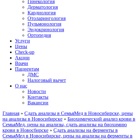
Гинекология
Дерматология
Кардиология
Отоларингология
Пульмонология
Эндокринология
Ортопедия
Услуги
Цены
Check-up
Акции
Врачи
Пациентам
ДМС
Налоговый вычет
О нас
Новости
Контакты
Вакансии
Главная
»
Сдать анализы в СемьяМед в Новосибирске, цены
на анализы в Новосибирске
»
Биохимический анализ крови в
СемьяМед, цены на анализы, сдать анализы на биохимию
крови в Новосбирске
»
Сдать анализы на ферменты в
СемьяМед в Новосибирске, цены на анализы на ферменты в