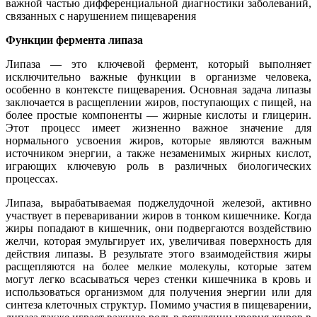
важной частью дифференциальной диагностики заболеваний,
связанных с нарушением пищеварения
Функции фермента липаза
Липаза — это ключевой фермент, который выполняет
исключительно важные функции в организме человека,
особенно в контексте пищеварения. Основная задача липазы
заключается в расщеплении жиров, поступающих с пищей, на
более простые компоненты — жирные кислоты и глицерин.
Этот процесс имеет жизненно важное значение для
нормального усвоения жиров, которые являются важным
источником энергии, а также незаменимых жирных кислот,
играющих ключевую роль в различных биологических
процессах.
Липаза, вырабатываемая поджелудочной железой, активно
участвует в переваривании жиров в тонком кишечнике. Когда
жиры попадают в кишечник, они подвергаются воздействию
желчи, которая эмульгирует их, увеличивая поверхность для
действия липазы. В результате этого взаимодействия жиры
расщепляются на более мелкие молекулы, которые затем
могут легко всасываться через стенки кишечника в кровь и
использоваться организмом для получения энергии или для
синтеза клеточных структур. Помимо участия в пищеварении,