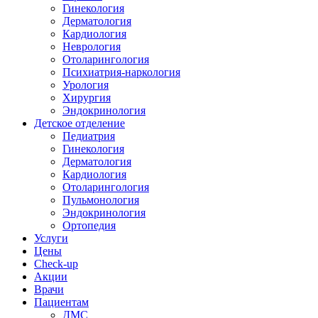
Гинекология
Дерматология
Кардиология
Неврология
Отоларингология
Психиатрия-наркология
Урология
Хирургия
Эндокринология
Детское отделение
Педиатрия
Гинекология
Дерматология
Кардиология
Отоларингология
Пульмонология
Эндокринология
Ортопедия
Услуги
Цены
Check-up
Акции
Врачи
Пациентам
ДМС