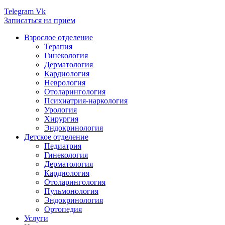
Telegram
Vk
Записаться на прием
Взрослое отделение
Терапия
Гинекология
Дерматология
Кардиология
Неврология
Отоларингология
Психиатрия-наркология
Урология
Хирургия
Эндокринология
Детское отделение
Педиатрия
Гинекология
Дерматология
Кардиология
Отоларингология
Пульмонология
Эндокринология
Ортопедия
Услуги