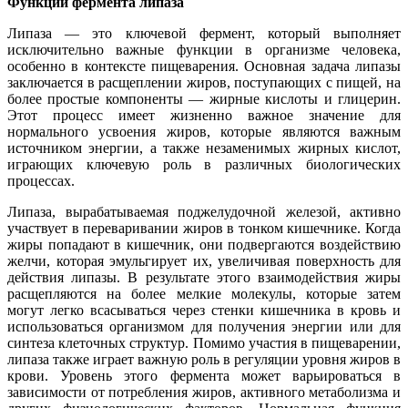
Функции фермента липаза
Липаза — это ключевой фермент, который выполняет
исключительно важные функции в организме человека,
особенно в контексте пищеварения. Основная задача липазы
заключается в расщеплении жиров, поступающих с пищей, на
более простые компоненты — жирные кислоты и глицерин.
Этот процесс имеет жизненно важное значение для
нормального усвоения жиров, которые являются важным
источником энергии, а также незаменимых жирных кислот,
играющих ключевую роль в различных биологических
процессах.
Липаза, вырабатываемая поджелудочной железой, активно
участвует в переваривании жиров в тонком кишечнике. Когда
жиры попадают в кишечник, они подвергаются воздействию
желчи, которая эмульгирует их, увеличивая поверхность для
действия липазы. В результате этого взаимодействия жиры
расщепляются на более мелкие молекулы, которые затем
могут легко всасываться через стенки кишечника в кровь и
использоваться организмом для получения энергии или для
синтеза клеточных структур. Помимо участия в пищеварении,
липаза также играет важную роль в регуляции уровня жиров в
крови. Уровень этого фермента может варьироваться в
зависимости от потребления жиров, активного метаболизма и