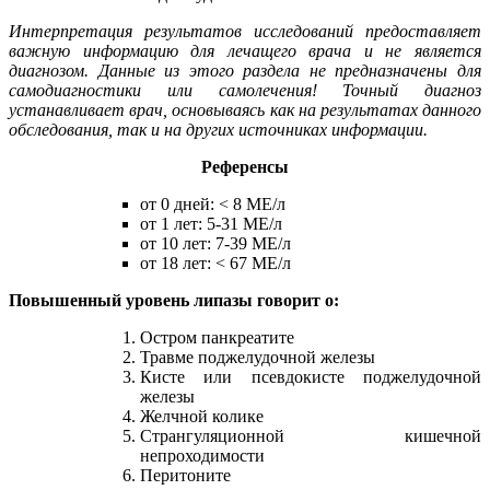
Интерпретация результатов исследований предоставляет
важную информацию для лечащего врача и не является
диагнозом. Данные из этого раздела не предназначены для
самодиагностики или самолечения! Точный диагноз
устанавливает врач, основываясь как на результатах данного
обследования, так и на других источниках информации.
Референсы
от 0 дней: < 8 МЕ/л
от 1 лет: 5-31 МЕ/л
от 10 лет: 7-39 МЕ/л
от 18 лет: < 67 МЕ/л
Повышенный уровень липазы говорит о:
Остром панкреатите
Травме поджелудочной железы
Кисте или псевдокисте поджелудочной
железы
Желчной колике
Странгуляционной кишечной
непроходимости
Перитоните