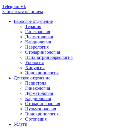
Telegram
Vk
Записаться на прием
Взрослое отделение
Терапия
Гинекология
Дерматология
Кардиология
Неврология
Отоларингология
Психиатрия-наркология
Урология
Хирургия
Эндокринология
Детское отделение
Педиатрия
Гинекология
Дерматология
Кардиология
Отоларингология
Пульмонология
Эндокринология
Ортопедия
Услуги