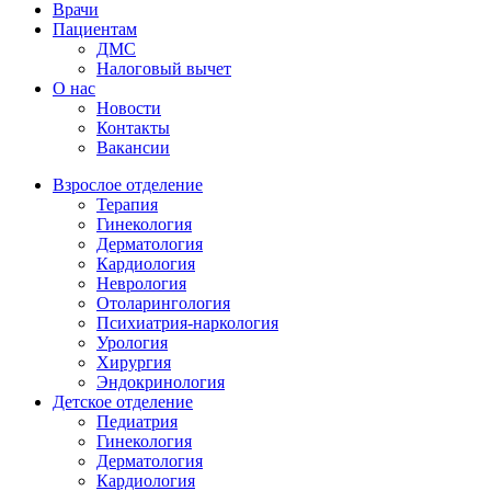
Врачи
Пациентам
ДМС
Налоговый вычет
О нас
Новости
Контакты
Вакансии
Взрослое отделение
Терапия
Гинекология
Дерматология
Кардиология
Неврология
Отоларингология
Психиатрия-наркология
Урология
Хирургия
Эндокринология
Детское отделение
Педиатрия
Гинекология
Дерматология
Кардиология