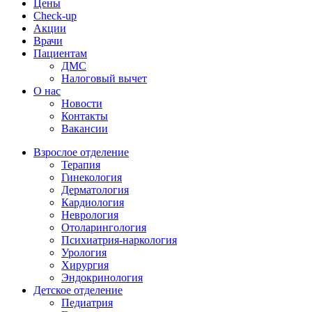
Цены
Check-up
Акции
Врачи
Пациентам
ДМС
Налоговый вычет
О нас
Новости
Контакты
Вакансии
Взрослое отделение
Терапия
Гинекология
Дерматология
Кардиология
Неврология
Отоларингология
Психиатрия-наркология
Урология
Хирургия
Эндокринология
Детское отделение
Педиатрия