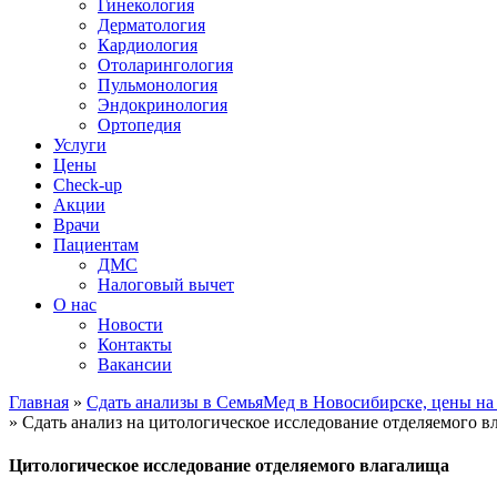
Гинекология
Дерматология
Кардиология
Отоларингология
Пульмонология
Эндокринология
Ортопедия
Услуги
Цены
Check-up
Акции
Врачи
Пациентам
ДМС
Налоговый вычет
О нас
Новости
Контакты
Вакансии
Главная
»
Сдать анализы в СемьяМед в Новосибирске, цены на
»
Сдать анализ на цитологическое исследование отделяемого 
Цитологическое исследование отделяемого влагалища