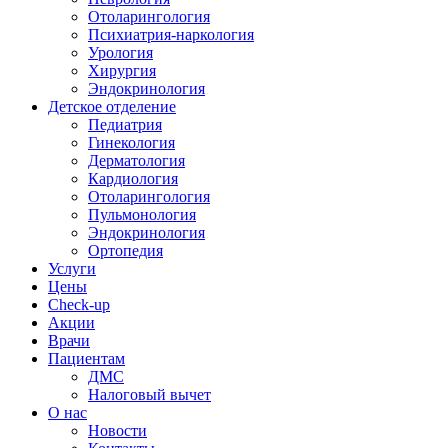
Отоларингология
Психиатрия-наркология
Урология
Хирургия
Эндокринология
Детское отделение
Педиатрия
Гинекология
Дерматология
Кардиология
Отоларингология
Пульмонология
Эндокринология
Ортопедия
Услуги
Цены
Check-up
Акции
Врачи
Пациентам
ДМС
Налоговый вычет
О нас
Новости