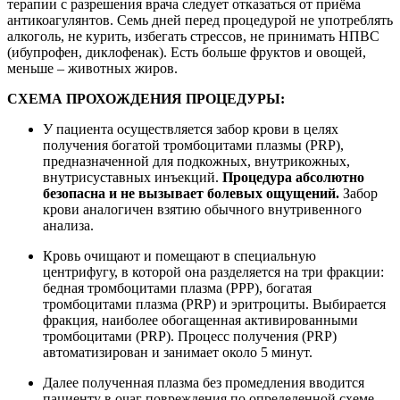
терапии с разрешения врача следует отказаться от приёма
антикоагулянтов. Семь дней перед процедурой не употреблять
алкоголь, не курить, избегать стрессов, не принимать НПВС
(ибупрофен, диклофенак). Есть больше фруктов и овощей,
меньше – животных жиров.
СХЕМА ПРОХОЖДЕНИЯ ПРОЦЕДУРЫ:
У пациента осуществляется забор крови в целях
получения богатой тромбоцитами плазмы (PRP),
предназначенной для подкожных, внутрикожных,
внутрисуставных инъекций.
Процедура абсолютно
безопасна и не вызывает болевых ощущений.
Забор
крови аналогичен взятию обычного внутривенного
анализа.
Кровь очищают и помещают в специальную
центрифугу, в которой она разделяется на три фракции:
бедная тромбоцитами плазма (PPP), богатая
тромбоцитами плазма (PRP) и эритроциты. Выбирается
фракция, наиболее обогащенная активированными
тромбоцитами (PRP). Процесс получения (PRP)
автоматизирован и занимает около 5 минут.
Далее полученная плазма без промедления вводится
пациенту в очаг повреждения по определенной схеме.