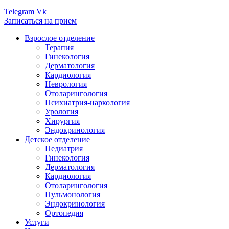
Telegram
Vk
Записаться на прием
Взрослое отделение
Терапия
Гинекология
Дерматология
Кардиология
Неврология
Отоларингология
Психиатрия-наркология
Урология
Хирургия
Эндокринология
Детское отделение
Педиатрия
Гинекология
Дерматология
Кардиология
Отоларингология
Пульмонология
Эндокринология
Ортопедия
Услуги