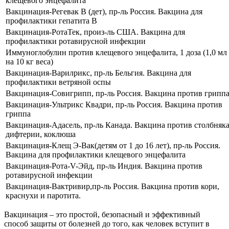
клещевого энцефалита
Вакцинация-Регевак В (дет), пр-ль Россия. Вакцина для
профилактики гепатита В
Вакцинация-РотаТек, произ-ль США. Вакцина для
профилактики ротавирусной инфекции
Иммуноглобулин против клещевого энцефалита, 1 доза (1,0 мл
на 10 кг веса)
Вакцинация-Варилрикс, пр-ль Бельгия. Вакцина для
профилактики ветряной оспы
Вакцинация-Совигрипп, пр-ль Россия. Вакцина против грипп
Вакцинация-Ультрикс Квадри, пр-ль Россия. Вакцина против
гриппа
Вакцинация-Адасель, пр-ль Канада. Вакцина против столбняка
дифтерии, коклюша
Вакцинация-Клещ Э-Вак(детям от 1 до 16 лет), пр-ль Россия.
Вакцина для профилактики клещевого энцефалита
Вакцинация-Рота-V-Эйд, пр-ль Индия. Вакцина против
ротавирусной инфекции
Вакцинация-Вактривир,пр-ль Россия. Вакцина против кори,
краснухи и паротита.
Вакцинация – это простой, безопасный и эффективный
способ защиты от болезней до того, как человек вступит в