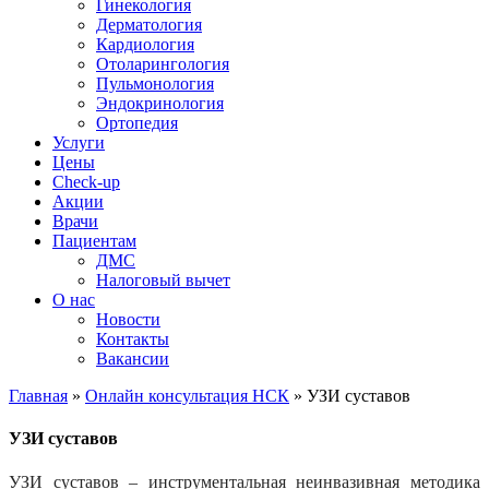
Гинекология
Дерматология
Кардиология
Отоларингология
Пульмонология
Эндокринология
Ортопедия
Услуги
Цены
Check-up
Акции
Врачи
Пациентам
ДМС
Налоговый вычет
О нас
Новости
Контакты
Вакансии
Главная
»
Онлайн консультация НСК
»
УЗИ суставов
УЗИ суставов
УЗИ суставов – инструментальная неинвазивная методика