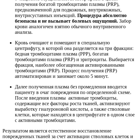
получения богатой тромбоцитами плазмы (PRP),
предназначенной для подкожных, внутрикожных,
внутрисуставных инъекций.
Процедура абсолютно
безопасна и не вызывает болевых ощущений.
Забор
крови аналогичен взятию обычного внутривенного
анализа.
Кровь очищают и помещают в специальную
центрифугу, в которой она разделяется на три фракции:
бедная тромбоцитами плазма (PPP), богатая
тромбоцитами плазма (PRP) и эритроциты. Выбирается
фракция, наиболее обогащенная активированными
тромбоцитами (PRP). Процесс получения (PRP)
автоматизирован и занимает около 5 минут.
Далее полученная плазма без промедления вводится
пациенту в очаг повреждения по определенной схеме.
После введения плазмы активные тромбоциты,
содержащие все факторы роста тканей, активизируют
выработку гиалуроновой кислоты, а также стволовые
клетки, которые находятся в центрифугате в одном слое
с активными тромбоцитами.
Результатом является естественное восстановление
поврежденных тканей за счет активации стволовых клеток и