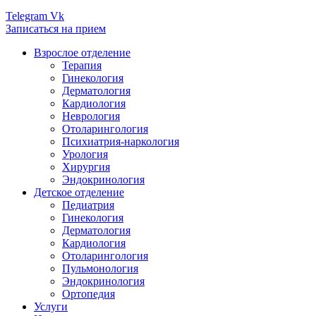
Telegram
Vk
Записаться на прием
Взрослое отделение
Терапия
Гинекология
Дерматология
Кардиология
Неврология
Отоларингология
Психиатрия-наркология
Урология
Хирургия
Эндокринология
Детское отделение
Педиатрия
Гинекология
Дерматология
Кардиология
Отоларингология
Пульмонология
Эндокринология
Ортопедия
Услуги