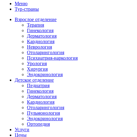
Меню
Тур-страны
Взрослое отделение
Терапия
Гинекология
Дерматология
Кардиология
Неврология
Отоларингология
Психиатрия-наркология
Урология
Хирургия
Эндокринология
Детское отделение
Педиатрия
Гинекология
Дерматология
Кардиология
Отоларингология
Пульмонология
Эндокринология
Ортопедия
Услуги
Цены