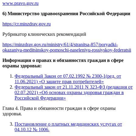
www.pravo.gov.ru
6) Министерство здравоохранения Российской Федерации
https://cr.minzdrav.gov.ru
Рубрикатор клинических рекомендаций
https://minzdrav.gov.ru/ministry/61/4/stranitsa-857/poryadki-
okazaniya-meditsinskoy-pomoschi-naseleniyu-rossiyskoy-federatsii
Информация о правах и обязанностях граждан в сфере
охраны здоровья:
Федеральный Закон от 07.02.1992 № 2300-1(ред. от
11.06.2021) «О защите прав потребителей»
Федеральный закон от 21.11.2011 N 323-ФЗ (редакция от
02.07.2021) «Об основах охраны здоровья граждан в
Российской Федерации»
Глава 4. Права и обязанности граждан в сфере охраны
здоровья.
Постановление о платных медицинских услугах от
04.10.12 № 1006.