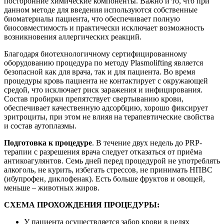
посторонние химические компоненты. Важно и то, что при
данном методе для введения используются собственные
биоматериалы пациента, что обеспечивает полную
биосовместимость и практически исключает возможность
возникновения аллергических реакций.
Благодаря биотехнологичному сертифицированному
оборудованию процедура по методу Plasmolifting является
безопасной как для врача, так и для пациента. Во время
процедуры кровь пациента не контактирует с окружающей
средой, что исключает риск заражения и инфицирования.
Состав пробирки препятствует свертыванию крови,
обеспечивает качественную адсорбцию, хорошо фиксирует
эритроциты, при этом не влияя на терапевтические свойства
и состав аутоплазмы.
Подготовка к процедуре
. В течение двух недель до PRP-
терапии с разрешения врача следует отказаться от приёма
антикоагулянтов. Семь дней перед процедурой не употреблять
алкоголь, не курить, избегать стрессов, не принимать НПВС
(ибупрофен, диклофенак). Есть больше фруктов и овощей,
меньше – животных жиров.
СХЕМА ПРОХОЖДЕНИЯ ПРОЦЕДУРЫ:
У пациента осуществляется забор крови в целях